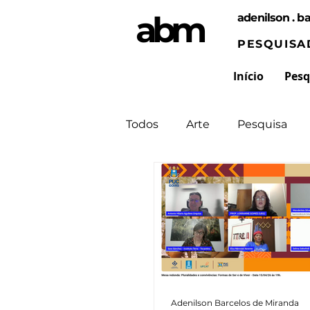
abm
adenilson . ba
PESQUISA
Início
Pesq
Todos
Arte
Pesquisa
Adenilson Barcelos de Miranda