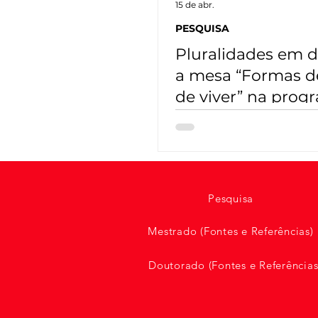
15 de abr.
PESQUISA
Pluralidades em d
a mesa “Formas de
de viver” na pro
de 15 de abril
Pesquisa
Mestrado (Fontes e Referências)
Doutorado (Fontes e Referências