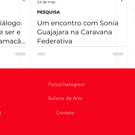
24 de mar.
PESQUISA
iálogo:
Um encontro com Sonia
 ser e
Guajajara na Caravana
gramação
Federativa
Fotos/Instagram
Galeria de Arte
)
Contato