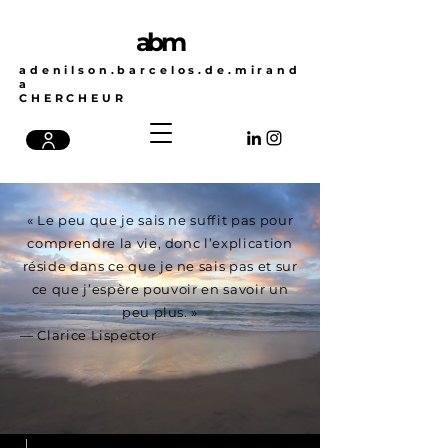
abm
adenilson.barcelos.de.mirand
a
CHERCHEUR
« Le peu que je sais ne suffit pas pour
comprendre la vie, donc l’explication
réside dans ce que je ne sais pas et sur
ce que j’espère pouvoir en savoir un
peu plus. »
— Clarice Lispector